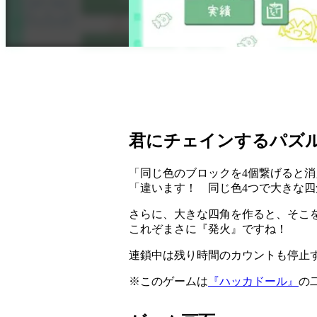
君にチェインするパズ
「同じ色のブロックを4個繋げると
「違います！ 同じ色4つで大きな
さらに、大きな四角を作ると、そこ
これぞまさに『発火』ですね！
連鎖中は残り時間のカウントも停止
※このゲームは
『ハッカドール』
の