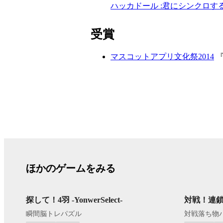
ハッカドール :君にシンクロす
受賞
マスコットアプリ文化祭2014
『
ほかのゲームをみる
探して！4羽 -YonwerSelect-
対戦！連
瞬間脳トレパズル
対戦落ち物