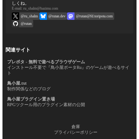
しくね。
E-mail: ru_shalm@hazimu.com
@ru_shalm
@rutan.dev
@rutan@fd.toripota.com
@rutan
関連サイト
プレポタ - 無料で遊べるブラウザゲーム
インストール不要で『鳥小屋ポータRu』のゲームが遊べるサイ
ト
鳥小屋.txt
制作関係などのブログ
鳥小屋プラグイン置き場
RPGツクール用のプラグイン素材の公開
倉庫
プライバシーポリシー