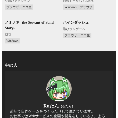
空飛びアクション
対戦ドールバトルRPG
ブラウザ
ニコ生
Windows
ブラウザ
ノミノネ -the Servant of Sand
ハインダッシュ
Story-
飛びランゲーム
RPG
ブラウザ
ニコ生
Windows
中の人
Ruたん
（るたん）
趣味で自作ゲームをつくったりして生きています。
お仕事ではWebサービスの企画や開発をしているよ。よろ