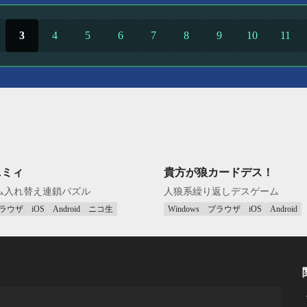
3
4
5
6
7
8
9
10
11
ニミィ
貴方が狼カードデス！
ム入れ替え連鎖パズル
人狼系繰り返しデスゲーム
ラウザ
iOS
Android
ニコ生
Windows
ブラウザ
iOS
Android