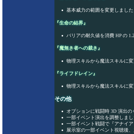
基本威力の範囲を変更しました（0 ～ 
『生命の結界』
バリアの耐久値を消費 HP の 1
『魔無き者への裁き』
物理スキルから魔法スキルに変
『ライフドレイン』
物理スキルから魔法スキルに変
その他
オプションに戦闘時 3D 演出の 
一部イベント演出を調整しまし
一部イベント戦闘で『アナイア
展示室の一部イベント視聴後、