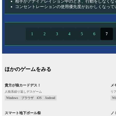
相手がアナイアレイション中のとき、行動をしなくな
コンセントレーションの使用優先度がおかしくなって
1
2
3
4
5
6
7
ほかのゲームをみる
貴方が狼カードデス！
メ
人狼系繰り返しデスゲーム
リ
Windows
ブラウザ
iOS
Android
Wi
スマート地下ボール祭
ノミ