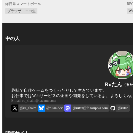
縁日系スマートボール
RP
ブラウザ
ニコ生
Wi
中の人
Ruたん
（るた
趣味で自作ゲームをつくったりして生きています。
お仕事ではWebサービスの企画や開発をしているよ。よろしくね
E-mail: ru_shalm@hazimu.com
@ru_shalm
@rutan.dev
@rutan@fd.toripota.com
@rutan