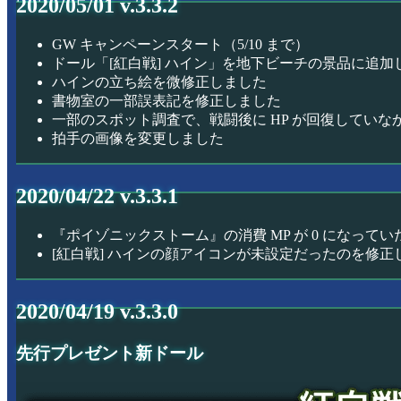
2020/05/01 v.3.3.2
GW キャンペーンスタート（5/10 まで）
ドール「[紅白戦] ハイン」を地下ビーチの景品に追加
ハインの立ち絵を微修正しました
書物室の一部誤表記を修正しました
一部のスポット調査で、戦闘後に HP が回復してい
拍手の画像を変更しました
2020/04/22 v.3.3.1
『ポイゾニックストーム』の消費 MP が 0 になって
[紅白戦] ハインの顔アイコンが未設定だったのを修正
2020/04/19 v.3.3.0
先行プレゼント新ドール